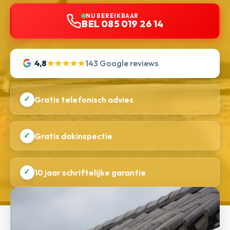
NU BEREIKBAAR
BEL 085 019 26 14
4,8
★★★★★
143 Google reviews
✓
Gratis telefonisch advies
✓
Gratis dakinspectie
✓
10 jaar schriftelijke garantie