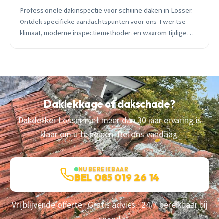
Professionele dakinspectie voor schuine daken in Losser.
Ontdek specifieke aandachtspunten voor ons Twentse
klimaat, moderne inspectiemethoden en waarom tijdige
controle €1000en bespaart.
Daklekkage of dakschade?
Dakdekker Losser met meer dan 30 jaar ervaring is
klaar om u te helpen. Bel ons vandaag.
NU BEREIKBAAR
BEL 085 019 26 14
Vrijblijvende offerte · Gratis advies · 24/7 bereikbaar bij