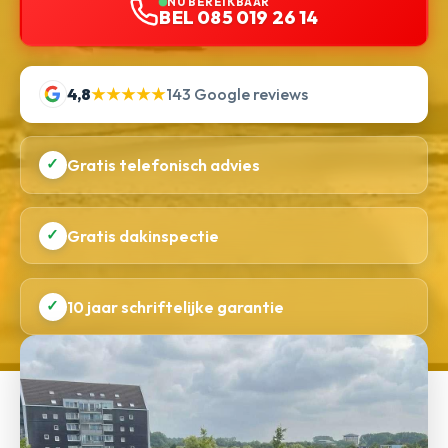
NU BEREIKBAAR
BEL 085 019 26 14
4,8
★★★★★
143 Google reviews
✓
Gratis telefonisch advies
✓
Gratis dakinspectie
✓
10 jaar schriftelijke garantie