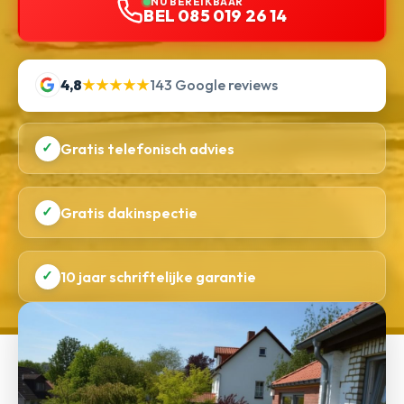
NU BEREIKBAAR
BEL 085 019 26 14
4,8
★★★★★
143 Google reviews
✓
Gratis telefonisch advies
✓
Gratis dakinspectie
✓
10 jaar schriftelijke garantie