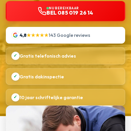
NU BEREIKBAAR
BEL 085 019 26 14
4,8
★★★★★
143 Google reviews
✓
Gratis telefonisch advies
✓
Gratis dakinspectie
✓
10 jaar schriftelijke garantie