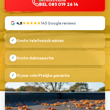
NU BEREIKBAAR
BEL 085 019 26 14
4,8
★★★★★
143 Google reviews
✓
Gratis telefonisch advies
✓
Gratis dakinspectie
✓
10 jaar schriftelijke garantie