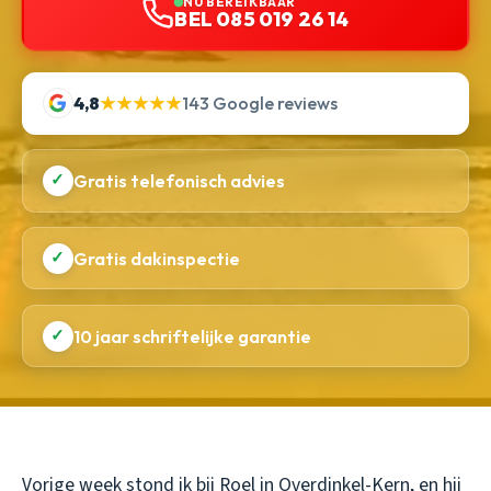
NU BEREIKBAAR
BEL 085 019 26 14
4,8
★★★★★
143 Google reviews
✓
Gratis telefonisch advies
✓
Gratis dakinspectie
✓
10 jaar schriftelijke garantie
Vorige week stond ik bij Roel in Overdinkel-Kern, en hij