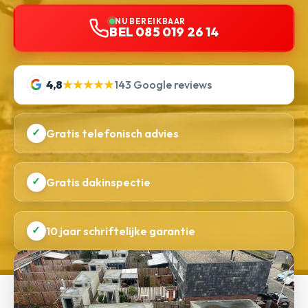
NU BEREIKBAAR
BEL 085 019 26 14
4,8
★★★★★
143 Google reviews
✓
Gratis telefonisch advies
✓
Gratis dakinspectie
✓
10 jaar schriftelijke garantie