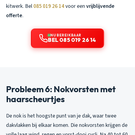
kitwerk. Bel
085 019 26 14
voor een
vrijblijvende
offerte
.
NU BEREIKBAAR
BEL 085 019 26 14
Probleem 6: Nokvorsten met
haarscheurtjes
De nok is het hoogste punt van je dak, waar twee
dakvlakken bij elkaar komen. Die nokvorsten krijgen de
volle laag wind, regen en vorst-dooi cycli. Na 40 tot 60