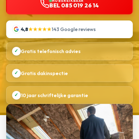
NU BEREIKBAAR
BEL 085 019 26 14
4,8
★★★★★
143 Google reviews
✓
Gratis telefonisch advies
✓
Gratis dakinspectie
✓
10 jaar schriftelijke garantie