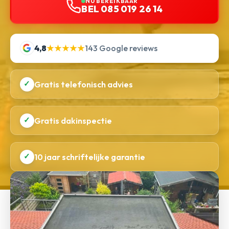
NU BEREIKBAAR
BEL 085 019 26 14
4,8
★★★★★
143 Google reviews
✓
Gratis telefonisch advies
✓
Gratis dakinspectie
✓
10 jaar schriftelijke garantie