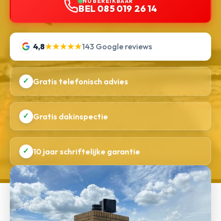
NU BEREIKBAAR
BEL 085 019 26 14
4,8
★★★★★
143 Google reviews
✓
Gratis telefonisch advies
✓
Gratis dakinspectie
✓
10 jaar schriftelijke garantie